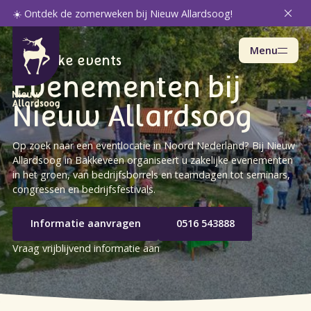
☀️ Ontdek de zomerweken bij Nieuw Allardsoog!
Menu
Zakelijke events
Evenementen bij
Nieuw Allardsoog
Op zoek naar een eventlocatie in Noord Nederland? Bij Nieuw
Allardsoog in Bakkeveen organiseert u zakelijke evenementen
in het groen, van bedrijfsborrels en teamdagen tot seminars,
congressen en bedrijfsfestivals.
Informatie aanvragen
0516 543888
Vraag vrijblijvend informatie aan