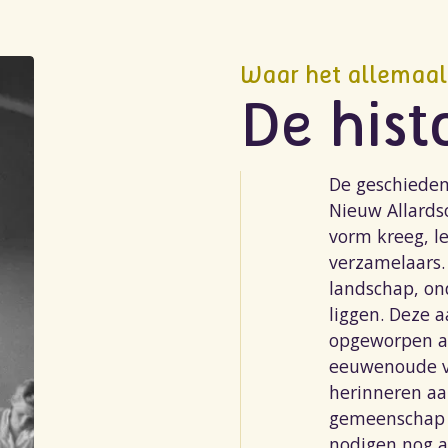
Waar het allemaal
De hist
De geschieden
Nieuw Allards
vorm kreeg, le
verzamelaars.
landschap, ond
liggen. Deze 
opgeworpen al
eeuwenoude ve
herinneren aa
gemeenschap 
nodigen nog al