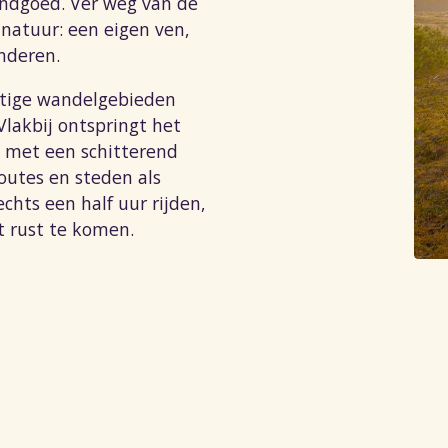
andgoed. Ver weg van de
 natuur: een eigen ven,
nderen.
htige wandelgebieden
Vlakbij ontspringt het
e met een schitterend
outes en steden als
hts een half uur rijden,
t rust te komen.