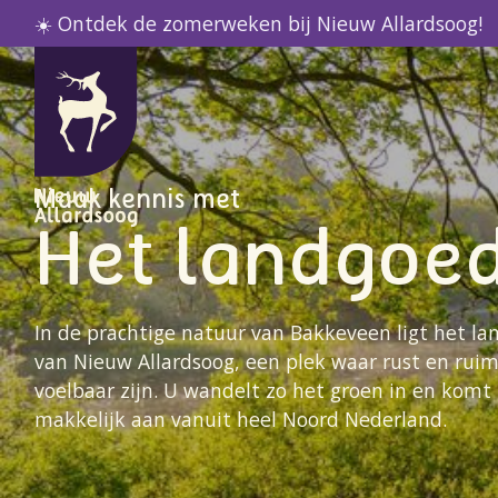
☀️ Ontdek de zomerweken bij Nieuw Allardsoog!
Home
Het landgoed
Maak kennis met
Het landgoe
In de prachtige natuur van Bakkeveen ligt het l
van Nieuw Allardsoog, een plek waar rust en ruim
voelbaar zijn. U wandelt zo het groen in en komt
makkelijk aan vanuit heel Noord Nederland.