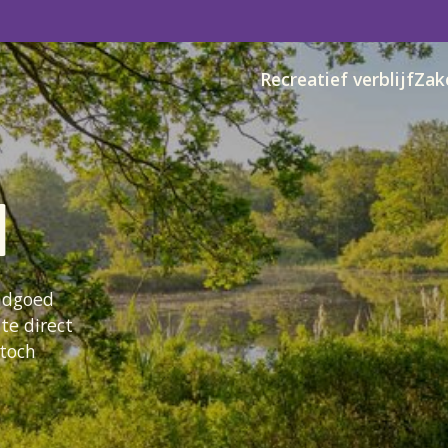
Recreatief verblijf
Zak
d
andgoed
te direct
 toch