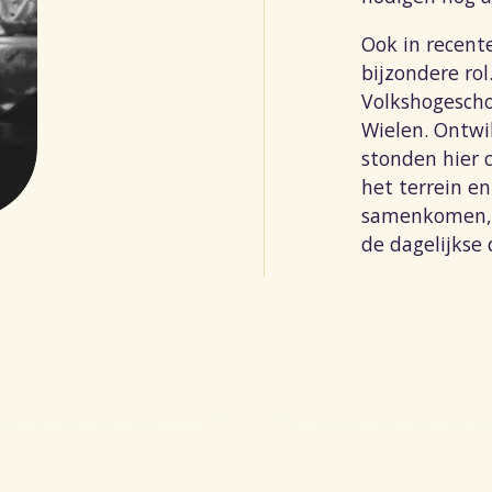
Ook in recent
bijzondere rol
Volkshogescho
Wielen. Ontw
stonden hier c
het terrein e
samenkomen, 
de dagelijkse 