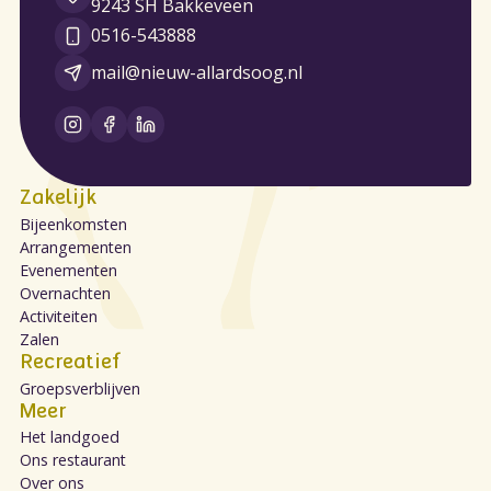
9243 SH Bakkeveen
0516-543888
mail@nieuw-allardsoog.nl
Zakelijk
Bijeenkomsten
Arrangementen
Evenementen
Overnachten
Activiteiten
Zalen
Recreatief
Groepsverblijven
Meer
Het landgoed
Ons restaurant
Over ons