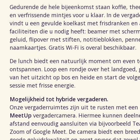
Gedurende de hele bijeenkomst staan koffie, the
en verfrissende mintjes voor u klaar. In de vergad
vindt u een gevulde koelkast met frisdranken en 
faciliteiten die u nodig heeft: beamer met scher
geluid, flipover met stiften, notitieblokken, pen
naamkaartjes. Gratis Wi-Fi is overal beschikbaar.
De lunch biedt een natuurlijk moment om even t
ontspannen. Loop een rondje over het landgoed, 
van het uitzicht op bos en heide en start de vol
sessie met frisse energie.
Mogelijkheid tot hybride vergaderen.
Onze vergaderruimtes zijn uit te rusten met een
MeetUp
vergadercamera. Hiermee kunnen deeln
afstand eenvoudig aansluiten via bijvoorbeeld T
Zoom of Google Meet. De camera biedt een breed
goede geluidskwaliteit en zorgt ervoor dat zowel 