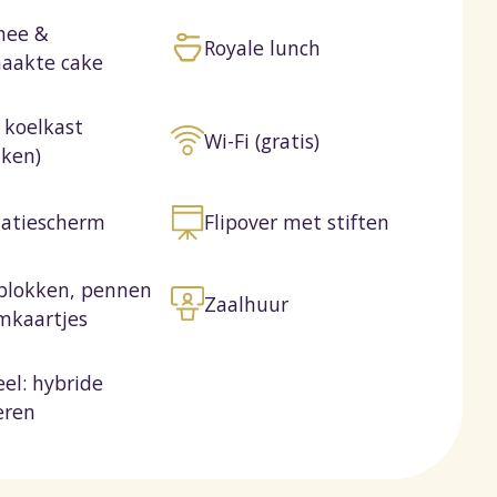
thee &
Royale lunch
aakte cake
 koelkast
Wi-Fi (gratis)
nken)
tatiescherm
Flipover met stiften
eblokken, pennen
Zaalhuur
mkaartjes
el: hybride
eren