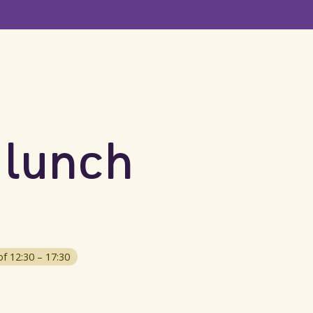
Dagdeel met lunch arrangement
Recreatief verblijf
Zak
 lunch
t
of 12:30 – 17:30