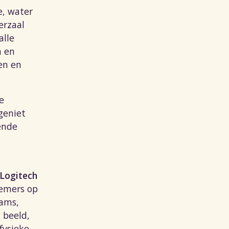
e, water
erzaal
alle
m en
nen en
e
geniet
gende
Logitech
emers op
eams,
 beeld,
fysieke