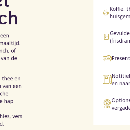
et
Koffie, 
nch
huisgem
Gevulde
 een
(frisdra
maaltijd.
nch, of
Presen
 van de
Notiti
, thee en
en naa
u van een
sche
Optione
me hap
vergad
hies, vers
d.